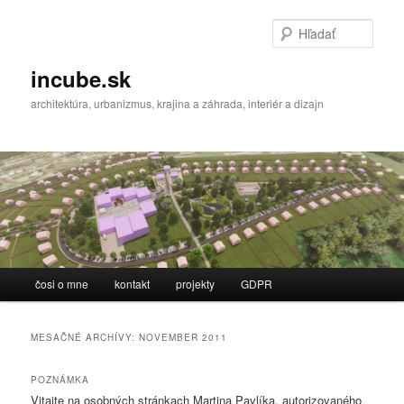
Hľada
incube.sk
architektúra, urbanizmus, krajina a záhrada, interiér a dizajn
Hlavné menu
čosi o mne
kontakt
projekty
GDPR
Preskočiť na primárny obsah
Preskočiť na sekundárny obsah
MESAČNÉ ARCHÍVY:
NOVEMBER 2011
POZNÁMKA
Vitajte na osobných stránkach Martina Pavlíka, autorizovaného