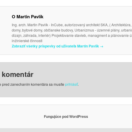
O Martin Pavlík
Ing. arch. Martin Pavlík - InCube, autorizovaný architekt SKA, ( Architektúra,
domy, bytové domy, občianske budovy, Urbanizmus - územné plány, urbanist
dizajn, záhrada, interiér) Projektovanie stavieb, managment a plánovanie 
inžinierské činnosti
Zobraziť všetky príspevky od užívateľa Martin Pavlík
→
j komentár
le pred zanechaním komentára sa musíte
prihlásiť
.
Fungujúce pod WordPress