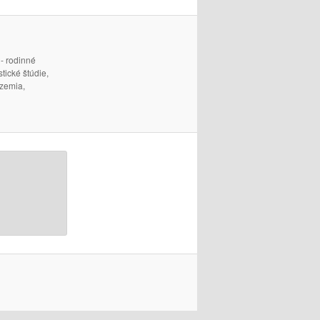
 - rodinné
ické štúdie,
územia,