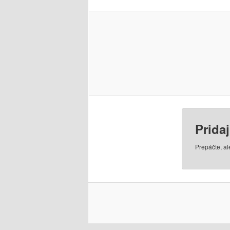
Prida
Prepáčte, a