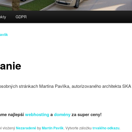
ekty
GDPR
h
bsah
avlík
tanie
 osobných stránkach Martina Pavlíka, autorizovaného architekta SKA
me najlepší
webhosting
a
domény
za super ceny!
ol vložený
Nezaradené
by
Martin Pavlík
. Vytvorte záložku
trvalého odkazu
.